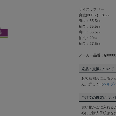
サイズ：フリー
身丈(N.P～)：81㎝
身巾：65.5㎝
袖巾：65.5㎝
肩巾：65.5㎝
袖丈：29㎝
袖巾：27.5㎝
メーカー品番：fj00088
返品・交換について
お客様都合による返
ん。詳しくは
ヘルプ
ご注文の確定につい
買い物かごに入れる
めにご購入手続きを