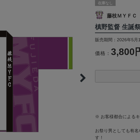
在庫なし
藤枝ＭＹＦＣ
槙野監督 生誕祭
販売期間：2026年5月1
3,800
価格：
※ お客様都合による
お祭り男としても有名
す！