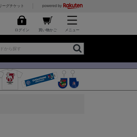
リーグチケット
powered by
ログイン
買い物かご
メニュー