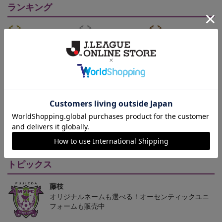
ランキング
NEW
NEW
2026/27 レプリカユニフ
藤枝MYFC ピカチュウ
藤枝MYFC ニドキング
ォーム FP 1st
タオルマフラー
タオルマフラー
13,200円～18,700円
2,500円
2,500円
1
トピックス
藤枝
オリジナルネームも選べる！オーセンティックユニ
フォームも販売中