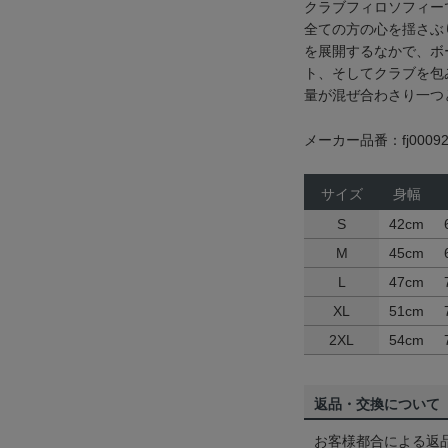
クラブフィロソフィー
全ての方の心を揺さぶ
を展開するなかで、ボ
ト、そしてクラブを包
量が混ぜ合わさり一つ
メーカー品番：fj00092
サイズ
身幅
S
42cm
M
45cm
L
47cm
XL
51cm
2XL
54cm
返品・交換について
お客様都合による返