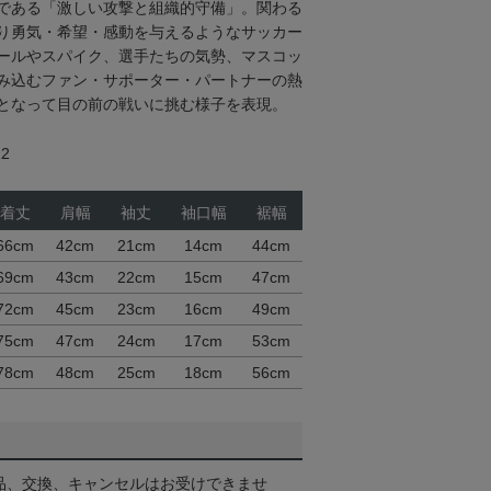
である「激しい攻撃と組織的守備」。関わる
り勇気・希望・感動を与えるようなサッカー
ールやスパイク、選手たちの気勢、マスコッ
み込むファン・サポーター・パートナーの熱
となって目の前の戦いに挑む様子を表現。
2
着丈
肩幅
袖丈
袖口幅
裾幅
66cm
42cm
21cm
14cm
44cm
69cm
43cm
22cm
15cm
47cm
72cm
45cm
23cm
16cm
49cm
75cm
47cm
24cm
17cm
53cm
78cm
48cm
25cm
18cm
56cm
品、交換、キャンセルはお受けできませ