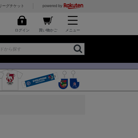
リーグチケット
powered by
ログイン
買い物かご
メニュー