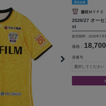
受注生産
藤枝ＭＹＦＣ
2026/27 オ
st
販売期間：2026年7月9
18,70
価格：
背番号