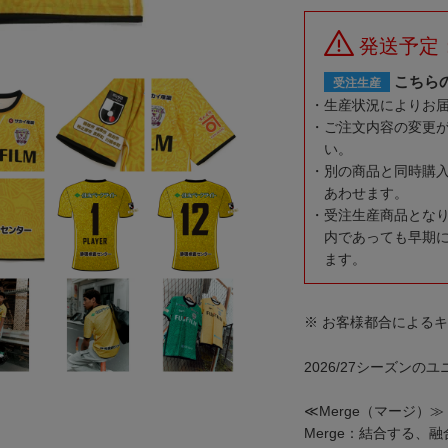
発送予定：
こちら
受注生産
生産状況によりお
ご注文内容の変更
い。
別の商品と同時購
あわせます。
受注生産商品とな
内であっても早期
ます。
※ お客様都合による
2026/27シーズンの
≪Merge（マージ）≫
Merge：結合する、