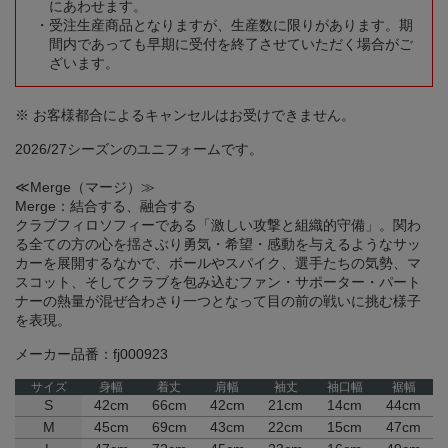
にあわせます。
受注生産商品となりますが、生産数に限りがあります。期
間内であっても早期に受付を終了させていただく場合がご
ざいます。
※ お客様都合によるキャンセルはお受けできません。
2026/27シーズンのユニフォームです。
≪Merge（マージ）≫
Merge：結合する、融合する
クラブフィロソフィーである「激しい攻撃と組織的守備」。関わ
る全ての方の心を揺さぶり勇気・希望・感動を与えるようなサッ
カーを展開するなかで、ボールやスパイク、選手たちの気勢、マ
スコット、そしてクラブを包み込むファン・サポーター・パート
ナーの熱量が混ぜ合わさり一つとなって目の前の戦いに挑む様子
を表現。
メーカー品番：fj000923
サイズ
身幅
着丈
肩幅
袖丈
袖口幅
裾幅
S
42cm
66cm
42cm
21cm
14cm
44cm
M
45cm
69cm
43cm
22cm
15cm
47cm