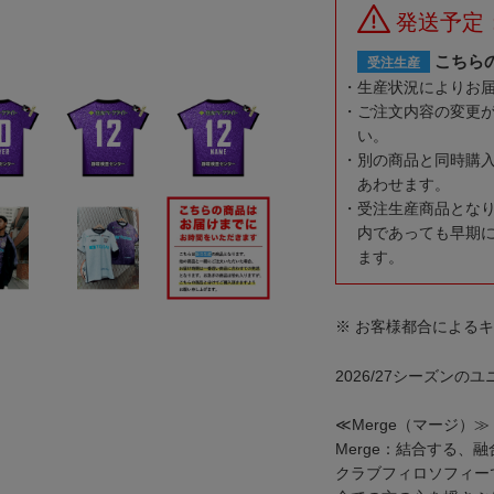
発送予定：
こちら
受注生産
生産状況によりお
ご注文内容の変更
い。
別の商品と同時購
あわせます。
受注生産商品とな
内であっても早期
ます。
※ お客様都合による
2026/27シーズンの
≪Merge（マージ）≫
Merge：結合する、
クラブフィロソフィー