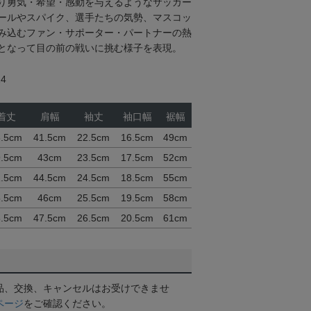
り勇気・希望・感動を与えるようなサッカー
ールやスパイク、選手たちの気勢、マスコッ
み込むファン・サポーター・パートナーの熱
となって目の前の戦いに挑む様子を表現。
4
着丈
肩幅
袖丈
袖口幅
裾幅
6.5cm
41.5cm
22.5cm
16.5cm
49cm
9.5cm
43cm
23.5cm
17.5cm
52cm
2.5cm
44.5cm
24.5cm
18.5cm
55cm
5.5cm
46cm
25.5cm
19.5cm
58cm
8.5cm
47.5cm
26.5cm
20.5cm
61cm
品、交換、キャンセルはお受けできませ
ページ
をご確認ください。