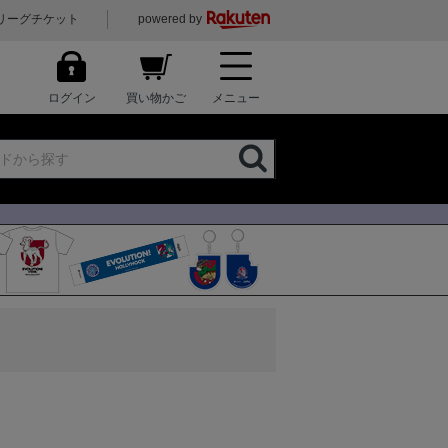
リーグチケット
powered by
ログイン
買い物かご
メニュー