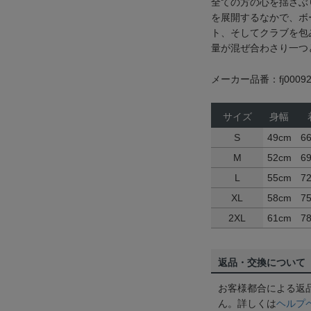
全ての方の心を揺さぶ
を展開するなかで、ボ
ト、そしてクラブを包
量が混ぜ合わさり一つ
メーカー品番：fj00092
サイズ
身幅
S
49cm
6
M
52cm
6
L
55cm
7
XL
58cm
7
2XL
61cm
7
返品・交換について
お客様都合による返
ん。詳しくは
ヘルプ