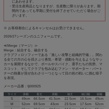
にあわせます。
受注生産商品となりますが、生産数に限りがあります。期
間内であっても早期に受付を終了させていただく場合がご
ざいます。
※ お客様都合によるキャンセルはお受けできません。
2026/27シーズンのユニフォームです。
≪Merge（マージ）≫
Merge：結合する、融合する
クラブフィロソフィーである「激しい攻撃と組織的守備」。関わ
る全ての方の心を揺さぶり勇気・希望・感動を与えるようなサッ
カーを展開するなかで、ボールやスパイク、選手たちの気勢、マ
スコット、そしてクラブを包み込むファン・サポーター・パート
ナーの熱量が混ぜ合わさり一つとなって目の前の戦いに挑む様子
を表現。
メーカー品番：fj000925
サイズ
身幅
着丈
肩幅
袖丈
袖口幅
裾幅
S
49cm
66.5cm
41.5cm
22.5cm
16.5cm
49cm
M
52cm
69.5cm
43cm
23.5cm
17.5cm
52cm