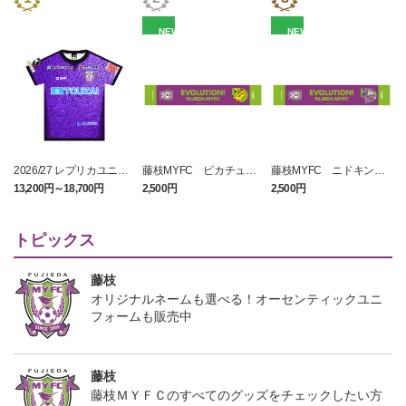
NEW
NEW
2026/27 レプリカユニフ
藤枝MYFC ピカチュウ
藤枝MYFC ニドキング
ォーム FP 1st
タオルマフラー
タオルマフラー
13,200円～18,700円
2,500円
2,500円
1
トピックス
藤枝
オリジナルネームも選べる！オーセンティックユニ
フォームも販売中
藤枝
藤枝ＭＹＦＣのすべてのグッズをチェックしたい方