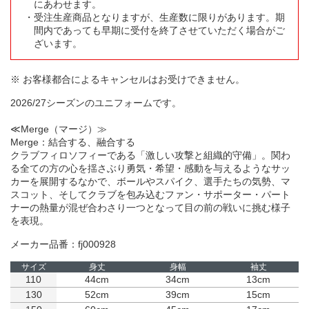
にあわせます。
受注生産商品となりますが、生産数に限りがあります。期
間内であっても早期に受付を終了させていただく場合がご
ざいます。
※ お客様都合によるキャンセルはお受けできません。
2026/27シーズンのユニフォームです。
≪Merge（マージ）≫
Merge：結合する、融合する
クラブフィロソフィーである「激しい攻撃と組織的守備」。関わ
る全ての方の心を揺さぶり勇気・希望・感動を与えるようなサッ
カーを展開するなかで、ボールやスパイク、選手たちの気勢、マ
スコット、そしてクラブを包み込むファン・サポーター・パート
ナーの熱量が混ぜ合わさり一つとなって目の前の戦いに挑む様子
を表現。
メーカー品番：fj000928
サイズ
身丈
身幅
袖丈
110
44cm
34cm
13cm
130
52cm
39cm
15cm