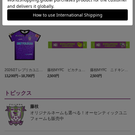
NEW
NEW
2026/27 レプリカユニフ
藤枝MYFC ピカチュウ
藤枝MYFC ニドキング
ォーム FP 1st
タオルマフラー
タオルマフラー
13,200円～18,700円
2,500円
2,500円
1
トピックス
藤枝
オリジナルネームも選べる！オーセンティックユニ
フォームも販売中