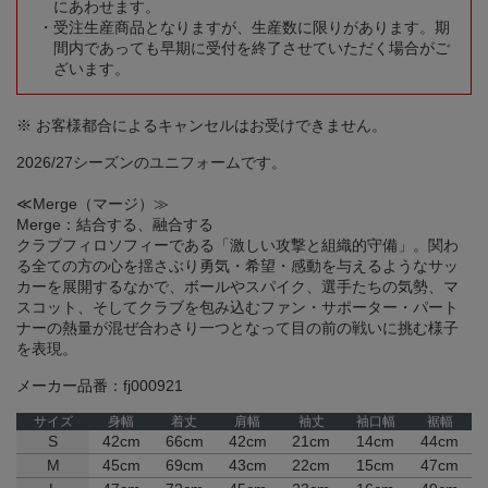
にあわせます。
受注生産商品となりますが、生産数に限りがあります。期
間内であっても早期に受付を終了させていただく場合がご
ざいます。
※ お客様都合によるキャンセルはお受けできません。
2026/27シーズンのユニフォームです。
≪Merge（マージ）≫
Merge：結合する、融合する
クラブフィロソフィーである「激しい攻撃と組織的守備」。関わ
る全ての方の心を揺さぶり勇気・希望・感動を与えるようなサッ
カーを展開するなかで、ボールやスパイク、選手たちの気勢、マ
スコット、そしてクラブを包み込むファン・サポーター・パート
ナーの熱量が混ぜ合わさり一つとなって目の前の戦いに挑む様子
を表現。
メーカー品番：fj000921
サイズ
身幅
着丈
肩幅
袖丈
袖口幅
裾幅
S
42cm
66cm
42cm
21cm
14cm
44cm
M
45cm
69cm
43cm
22cm
15cm
47cm