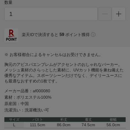
数量
59
楽天IDで決済すると
ポイント獲得
※ お客様都合によるキャンセルはお受けできません。
胸元のアビスパエンブレムがアクセントのおしゃれなパーカー。
メッシュ素材のさらっとした素材に、UVカット機能を兼ね備えた
優秀なアイテム。スポーツシーンだけでなく、デイリーユースに
も最適なおすすめの1枚です。
メーカー品番：af000080
素材：ポリエステル100%
原産国：中国
洗濯洗い：洗濯機洗い可
サイズ
バスト
裄丈
着丈
裾幅
L
111.5cm
86.0cm
74.5cm
56.0cm