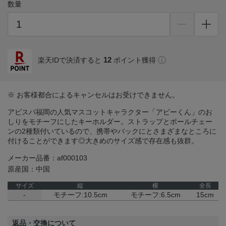
数量
12
楽天IDで決済すると
ポイント獲得
※ お客様都合によるキャンセルはお受けできません。
アビスパ福岡の人気マスコットキャラクター「アビーくん」のお
しりをモチーフにしたキーホルダー。ストラップとボールチェー
ンの2種類付いているので、携帯やバックにとさまざまなところに
付けることができます◎大きめのサイズ感で存在感も抜群。
メーカー品番：af000103
原産国：中国
サイズ
縦
横
全長
-
モチーフ:10.5cm
モチーフ:6.5cm
15cm
返品・交換について