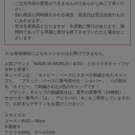
ご注文内容の変更ができませんのであらかじめご了承くだ
さい。
別の商品と同時購入される場合、発送日は受注生産のもの
にあわせます。
受注生産商品となりますが、生産数に限りがあります。期
間内であっても早期に受付を終了させていただく場合がご
ざいます。
※ お客様都合によるキャンセルはお受けできません。
人気ブランド「MADE IN WORLD☆＆CO」とのコラボキャップが
今年も登場！
今シーズンは、「ネイビー」ベースにスターが刺繍されたキャッ
プと、「ブラック」ベースに番号部分を「シルバー」、☆の部分
を「ネイビー」で刺繍された2色のキャップです！
「ブラック」キャップの刺繍部分は、選手の背番号（24種類）、
サポーター番号の「12」、アビスパの「A」をご用意していますの
で、お好きなデザインをお選びください！
※サイズ※
ユース：約52～56cm
※素材※
アクリル85%、ウール15%