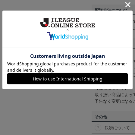
配送方法について
一部商品はメール便
くは
ヘルプページ
を
商品について
【カラーについて】
商品画像は、お使い
ンのメーカー・機種
なって見える場合が
【仕様について】
取り扱い商品によっ
予告なく変更になる
その他
決済について