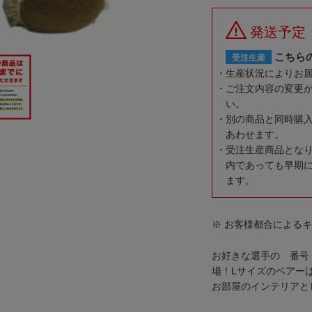
発送予定
こちら
受注生産
生産状況によりお
ご注文内容の変更
い。
別の商品と同時購
あわせます。
受注生産商品とな
内であっても早期
ます。
※ お客様都合による
お好きな選手の 番号
場！Lサイズのベアー
お部屋のインテリアと