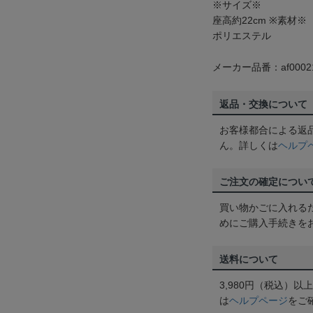
※サイズ※
座高約22cm ※素材※
ポリエステル
メーカー品番：af0002
返品・交換について
お客様都合による返
ん。詳しくは
ヘルプ
ご注文の確定につい
買い物かごに入れる
めにご購入手続きを
送料について
3,980円（税込）
は
ヘルプページ
をご