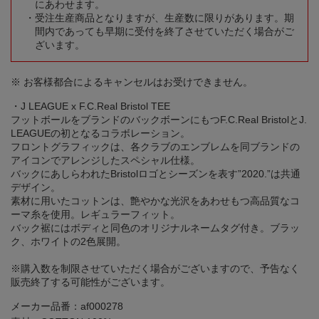
にあわせます。
受注生産商品となりますが、生産数に限りがあります。期
間内であっても早期に受付を終了させていただく場合がご
ざいます。
※ お客様都合によるキャンセルはお受けできません。
・J LEAGUE x F.C.Real Bristol TEE
フットボールをブランドのバックボーンにもつF.C.Real BristolとJ.
LEAGUEの初となるコラボレーション。
フロントグラフィックは、各クラブのエンブレムを同ブランドの
アイコンでアレンジしたスペシャル仕様。
バックにあしらわれたBristolロゴとシーズンを表す”2020.”は共通
デザイン。
素材に用いたコットンは、艶やかな光沢をあわせもつ高品質なコ
ーマ糸を使用。レギュラーフィット。
バック裾にはボディと同色のオリジナルネームタグ付き。ブラッ
ク、ホワイトの2色展開。
※購入数を制限させていただく場合がございますので、予告なく
販売終了する可能性がございます。
メーカー品番：af000278