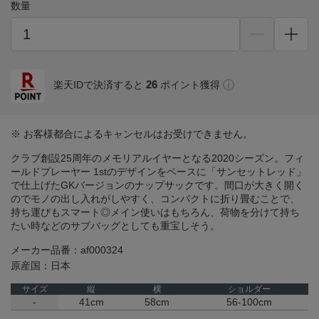
数量
26
楽天IDで決済すると
ポイント獲得
※ お客様都合によるキャンセルはお受けできません。
クラブ創設25周年のメモリアルイヤーとなる2020シーズン。フィ
ールドプレーヤー 1stのデザインをベースに「サンセットレッド」
で仕上げたGKバージョンのナップサックです。間口が大きく開く
のでモノの出し入れがしやすく、コンパクトに折り畳むことで、
持ち運びもスマート◎メイン使いはもちろん、荷物を分けて持ち
たい時などのサブバッグとしても重宝しそう。
メーカー品番：af000324
原産国：日本
サイズ
縦
横
ショルダー
-
41cm
58cm
56-100cm