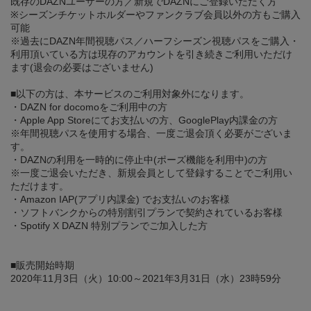
既存のDAZNユーザーの方／新規でDAZNにご登録いただく方
※シーズンチケットホルダーやファンクラブ会員以外の方もご購入
可能
※過去にDAZN年間視聴パス／ハーフシーズン視聴パスをご購入・
利用頂いている方は現存のアカウントを引き続きご利用いただけ
ます(退会の必要はございません)
■以下の方は、本サービスのご利用対象外になります。
・DAZN for docomoをご利用中の方
・Apple App Storeにてお支払いの方、GooglePlay内課金の方
※年間視聴パスを使用する場合、一度ご退会頂く必要がございま
す。
・DAZNの利用を一時的に停止中(ポーズ機能を利用中)の方
※一度ご退会いただき、新規会員として登録することでご利用い
ただけます。
・Amazon IAP(アプリ内課金) でお支払いのお客様
・ソフトバンクからの特別割引プランで契約されているお客様
・Spotify X DAZN 特別プランでご加入した方
■販売開始時期
2020年11月3日（火）10:00～2021年3月31日（水）23時59分