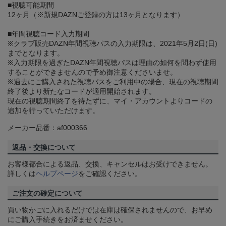
■視聴可能期間
12ヶ月（※新規DAZNご登録の方は13ヶ月となります）
■年間視聴コード入力期間
※クラブ販売DAZN年間視聴パスの入力期限は、2021年5月2日(日)
までとなります。
※入力期限を過ぎたDAZN年間視聴パスは理由の如何を問わず使用
することができませんので予め御注意くださいませ。
※過去にご購入された視聴パスをご利用中の場合、現在の視聴期間
終了後より新たなコードが適用開始されます。
現在の視聴期間終了を待たずに、マイ・アカウントよりコードの
追加を行っていただけます。
メーカー品番：af000366
返品・交換について
お客様都合による返品、交換、キャンセルはお受けできません。
詳しくは
ヘルプページ
をご確認ください。
ご注文の確定について
買い物かごに入れるだけでは在庫は確保されませんので、お早め
にご購入手続きをお済ませください。