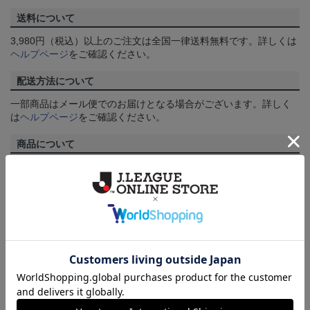
送料について
3,980円（税込）以上のご注文は全国一律送料無料です。詳しくは
ヘルプページ
をご確認ください。
配送方法について
一部商品はメール便でのお届けとなる場合がございます。詳しく
は
ヘルプページ
をご確認ください。
商品について
【カラーについて】
商品画像は、お使いのパソコンのモニターおよびスマートフォン
のメーカー・機種・画面設定等により、実際の商品の色と異なっ
て見える場合がございます。あらかじめご了承ください。
【仕様について】
取り扱い商品によっては、パッケージやデザインなどの仕様が予
告なく変更になることがございます。
その他
決済について