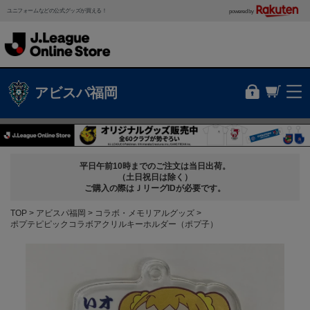
ユニフォームなどの公式グッズが買える！
powered by
アビスパ福岡
平日午前10時までのご注文は当日出荷。
（土日祝日は除く）
ご購入の際はＪリーグIDが必要です。
TOP
アビスパ福岡
コラボ・メモリアルグッズ
ポプテピピックコラボアクリルキーホルダー（ポプ子）