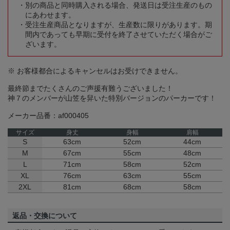
別の商品と同時購入される場合、発送日は受注生産のもの
にあわせます。
受注生産商品となりますが、生産数に限りがあります。期
間内であっても早期に受付を終了させていただく場合がご
ざいます。
※ お客様都合によるキャンセルはお受けできません。
最終節までたくさんのご声援有難うございました！
神７のメンバーが山笠を舁いた特別バージョンのパーカーです！
メーカー品番：af000405
サイズ
身丈
身幅
肩幅
S
63cm
52cm
44cm
M
67cm
55cm
48cm
L
71cm
58cm
52cm
XL
76cm
63cm
55cm
2XL
81cm
68cm
58cm
返品・交換について