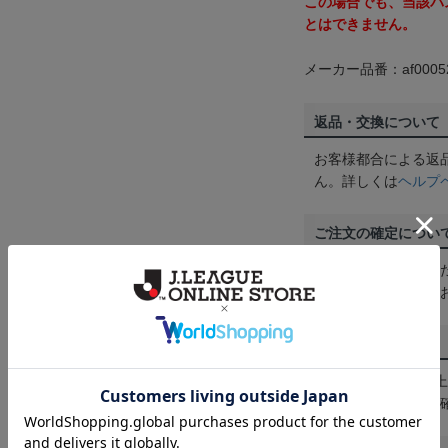
この場合でも、当該パ
とはできません。
メーカー品番：af0005
返品・交換について
お客様都合による返
ん。詳しくは
ヘルプ
ご注文の確定につい
買い物かごに入れる
めにご購入手続きを
送料について
3,980円（税込）
は
ヘルプページ
をご