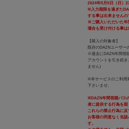
2024年5月5日（日）2
※入力期限を過ぎたD
する事は出来ませんの
※ご購入いただいた年
場合も受け付ける事は
【購入の対象者】
既存のDAZNユーザー
※過去にDAZN年間
アカウントを引き続き
ません)
※本サービスのご利用
下さいませ。
※DAZN年間視聴パ
者に提供する行為を固
これらの禁止行為に反
お客様の同意なく当該
す。