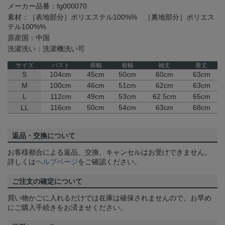
メーカー品番：fg000070
素材：［表地部分］ポリエステル100%% ［裏地部分］ポリエス
テル100%%
原産国：中国
洗濯洗い：洗濯機洗い可
サイズ
バスト
肩幅
裾幅
袖丈
着丈
S
104cm
45cm
50cm
60cm
63cm
M
100cm
46cm
51cm
62cm
63cm
L
112cm
49cm
53cm
62.5cm
65cm
LL
116cm
50cm
54cm
63cm
68cm
返品・交換について
お客様都合による返品、交換、キャンセルはお受けできません。
詳しくは
ヘルプページ
をご確認ください。
ご注文の確定について
買い物かごに入れるだけでは在庫は確保されませんので、お早め
にご購入手続きをお済ませください。