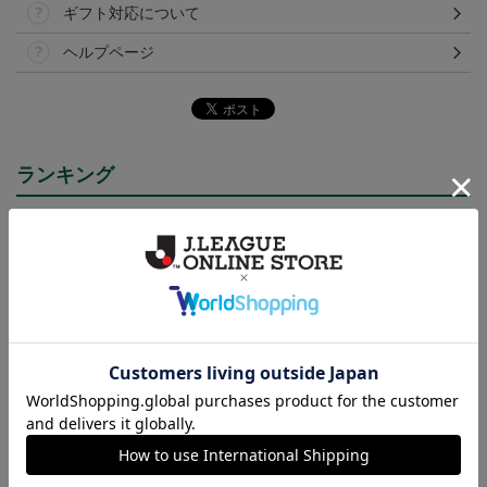
ギフト対応について
ヘルプページ
ランキング
NEW
NEW
FC岐阜 メガニウム タ
FC岐阜 メガニウム キ
2026/27 オーセンティッ
オルマフラー
ーホルダー
クユニフォーム半袖 FP1s
2,500円
1,100円
13,900円～18,300円
4
t