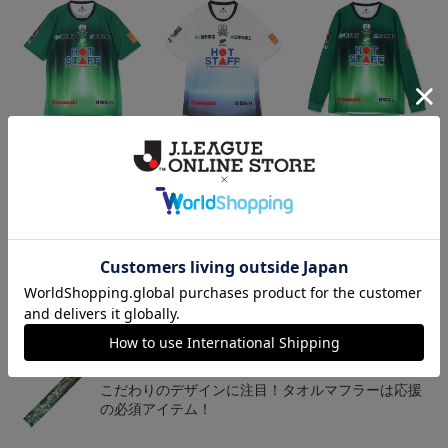
2026/27 オーセンティッ
2026/27 オーセンティッ
2026/27 オーセンティッ
クユニフォーム半袖 FP1s
クユニフォーム半袖 FP2
クユニフォーム フィール
13,900円～18,300円
13,900円～18,300円
18,800円～23,200円
1
t
nd~岐阜かかみがはら航
ドプレイヤー 1st 長袖
空宇宙博物館コラボユニ
フォーム~
トピックス
岐阜
チームマスコットグッズは、サポーターやファン必
見！今すぐチェックしてみてください！
岐阜
こだわりのデザインに注目！タオルマフラーは応援
の必須アイテム！