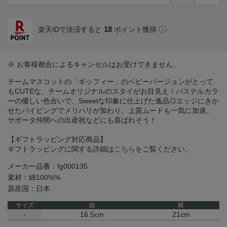
18
楽天IDで決済すると
ポイント獲得
※ お客様都合によるキャンセルはお受けできません。
チームマスコットの「ギッフィー」のベビーバージョンがとって
もCUTEな、チームオリジナルのスタイがお目見え！パステルカラ
ーの優しい色合いで、Sweetな印象に仕上げた逸品◎エッジにきか
せたパイピングでメリハリが加わり、上質ムードも一気に加速。
サポータ仲間への出産祝などにも喜ばれそう！
【ギフトラッピング対応商品】
ギフトラッピングに関する詳細は
こちら
をご覧ください。
メーカー品番：fg000135
素材：綿100%%
原産国：日本
サイズ
縦
横
-
16.5cm
21cm