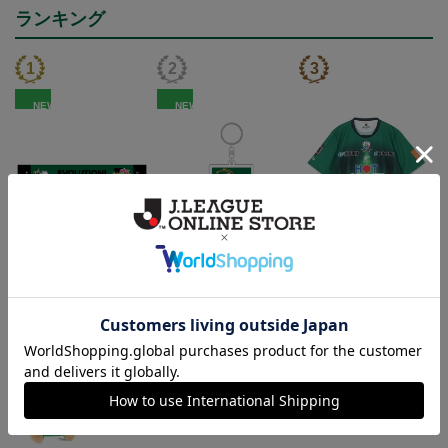
ランキング
NEW
NEW
FC岐阜 メガニウム タ
FC岐阜 メガニウム キ
2026/27 オーセンティッ
オルマフラー
ーホルダー
クユニフォーム半袖 FP1s
2,500円
1,100円
13,900円～18,300円
4
t
トピックス
岐阜
チームマスコットグッズは、サポーターやファン必
見！今すぐチェックしてみてください！