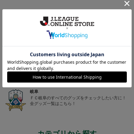
t
nd~岐阜かかみがはら航
ドプレイヤー 1st 長袖
空宇宙博物館コラボユニ
フォーム~
トピックス
岐阜
チームマスコットグッズは、サポーターやファン必
見！今すぐチェックしてみてください！
岐阜
こだわりのデザインに注目！タオルマフラーは応援
の必須アイテム！
岐阜
ＦＣ岐阜のすべてのグッズをチェックしたい方に！
全グッズ一覧はこちら！
カテゴリから探す