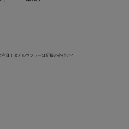
宇宙博物館
ム~
に注目！タオルマフラーは応援の必須アイ