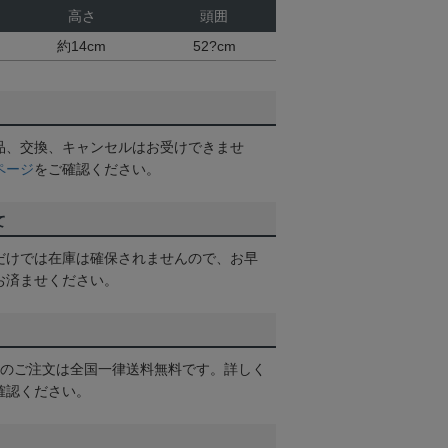
高さ
頭囲
約14cm
52?cm
品、交換、キャンセルはお受けできませ
ページ
をご確認ください。
て
だけでは在庫は確保されませんので、お早
お済ませください。
以上のご注文は全国一律送料無料です。詳しく
確認ください。