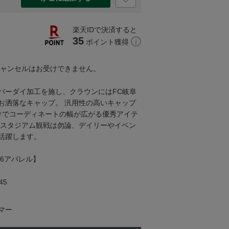
楽天IDで決済すると
35
ポイント獲得
キャンセルはお受けできません。
バーダイ加工を施し、クラウンにはFC岐阜
お洒落なキャップ。 汎用性の高いキャップ
けでコーディネートの幅が広がる優秀アイテ
いスタジアム観戦は勿論、デイリーやイベン
活躍します。
026アパレル】
45
マー