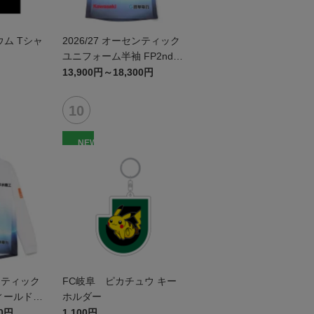
ム Tシャ
2026/27 オーセンティック
ユニフォーム半袖 FP2nd~
岐阜かかみがはら航空宇宙
13,900円～18,300円
博物館コラボユニフォーム
~
NEW
センティック
FC岐阜 ピカチュウ キー
ィールドプ
ホルダー
袖 ~岐阜か
00円
1,100円