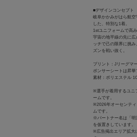
■デザインコンセプト
岐阜かかみがはら航空
した、特別な1着。
1stユニフォームで
宇宙の地平線の先に広
ッチで己の限界に挑み、
ズンを戦い抜く。
プリント：Jリーグマ
ポンサーシートは昇華
素材：ポリエステル 10
※選手が着用するユニ
ームです。
※2026年オーセン
ムです。
※パートナー名は「明
を仮置きしています。
※広告掲出エリア拡大