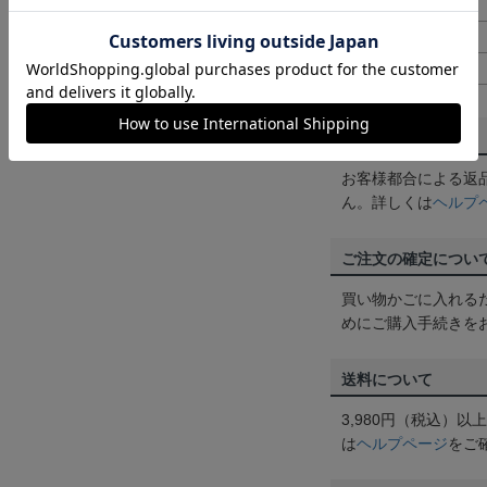
XXL
75cm
4L
77cm
5L
79cm
返品・交換について
お客様都合による返
ん。詳しくは
ヘルプ
ご注文の確定につい
買い物かごに入れる
めにご購入手続きを
送料について
3,980円（税込）
は
ヘルプページ
をご