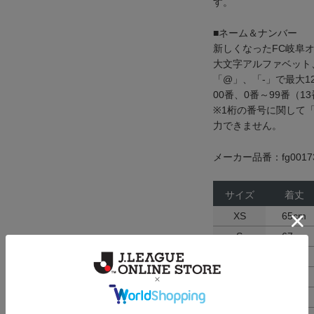
す。
■ネーム＆ナンバー
新しくなったFC岐阜
大文字アルファベット、
「@」、「-」で最大1
00番、0番～99番（
※1桁の番号に関して
力できません。
メーカー品番：fg0017
サイズ
着丈
XS
65cm
S
67cm
M
69cm
L
71cm
XL
73cm