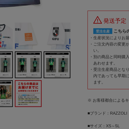
発送予定
こちら
受注生産
生産状況によりお
ご注文内容の変更
い。
別の商品と同時購
あわせます。
受注生産商品とな
内であっても早期
ます。
※ お客様都合による
■ブランド：RAZZOLI
■サイズ：XS～5L