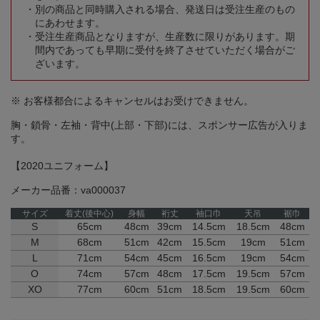
別の商品と同時購入される場合、発送日は受注生産のもの
にあわせます。
受注生産商品となりますが、生産数に限りがあります。期
間内であっても早期に受付を終了させていただく場合がご
ざいます。
※ お客様都合によるキャンセルはお受けできません。
胸・鎖骨・左袖・背中(上部・下部)には、スポンサー広告が入りま
す。
【2020ユニフォーム】
メーカー品番：va000037
サイズ
着丈(後中心)
身幅
裄丈
袖口巾
天吊
裾巾
S
65cm
48cm
39cm
14.5cm
18.5cm
48cm
M
68cm
51cm
42cm
15.5cm
19cm
51cm
L
71cm
54cm
45cm
16.5cm
19cm
54cm
O
74cm
57cm
48cm
17.5cm
19.5cm
57cm
XO
77cm
60cm
51cm
18.5cm
19.5cm
60cm