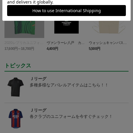
2020レプリカユニフォー
ヴァンラーレ八戸 カラ
ウォッシュキャンバス＆
ム FP 1st
マネロ Tシャツ BLACK
ツイル エプロン (ヴァン
17,600円～18,700円
4,400円
5,500円
4
キッズ
ラーレ八戸)
トピックス
Ｊリーグ
多種多様なアパレルアイテムはこちら！！
Ｊリーグ
各クラブのユニフォームを今すぐチェック！