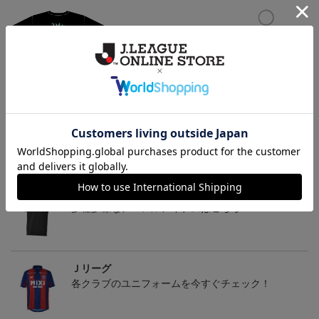
ヴァンラーレ八戸 カラ
ヴァンラーレ八戸 カラ
ヴァンラーレ八戸 カラ
マネロ Tシャツ BLACK
マネロ タオルマフラー
マネロ キーホルダー
4,950円
2,500円
1,100円
2
トピックス
Ｊリーグ
多種多様なアパレルアイテムはこちら！！
Ｊリーグ
各クラブのユニフォームを今すぐチェック！