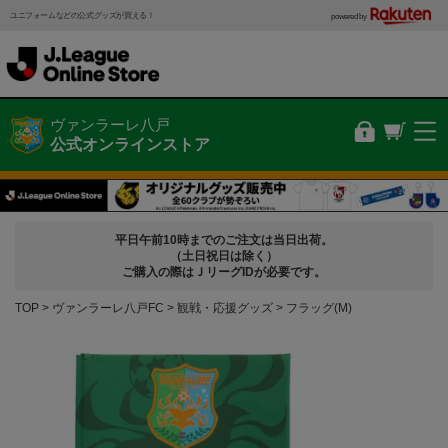
ユニフォームなどの公式グッズが買える！
powered by
ヴァンラーレ八戸
公式オンラインストア
平日午前10時までのご注文は当日出荷。
（土日祝日は除く）
ご購入の際はＪリーグIDが必要です。
TOP
ヴァンラーレ八戸FC
観戦・応援グッズ
フラッグ(M)