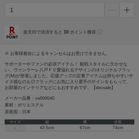
10
楽天IDで決済すると
ポイント獲得
※ お客様都合によるキャンセルはお受けできません。
サポーターやファンの必須アイテム！ 観戦スタイルに欠かせな
い、ヴァンラーレ八戸ＦＣ愛溢れるデザインのオリジナルフラッ
グ(M)が登場しました。応援グッズの定番アイテムは持ちやすいサ
イズ感なのも◎フラッグにお気に入り選手のサインをもらって、
お部屋のインテリアなどにもおすすめです。【decsale】
メーカー品番：va000040
素材：ポリエステル
原産国：日本
サイズ
縦
横
全長
-
43.5cm
67cm
74cm