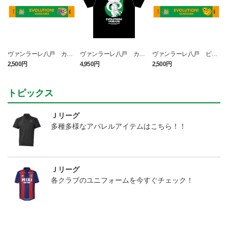
ヴァンラーレ八戸 カラ
ヴァンラーレ八戸 カラ
ヴァンラーレ八戸 ピカ
マネロ タオルマフラー
マネロ Tシャツ BLACK
チュウ タオルマフラー
2,500円
4,950円
2,500円
1
トピックス
Ｊリーグ
多種多様なアパレルアイテムはこちら！！
Ｊリーグ
各クラブのユニフォームを今すぐチェック！