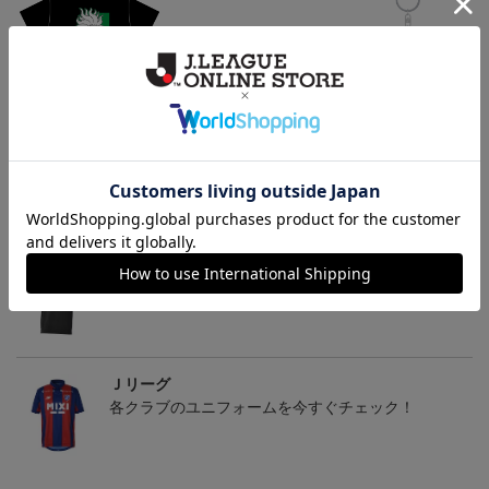
ヴァンラーレ八戸 カラ
ヴァンラーレ八戸 カラ
ヴァンラーレ八戸 カラ
マネロ Tシャツ BLACK
マネロ タオルマフラー
マネロ キーホルダー
4,950円
2,500円
1,100円
2
トピックス
Ｊリーグ
多種多様なアパレルアイテムはこちら！！
Ｊリーグ
各クラブのユニフォームを今すぐチェック！