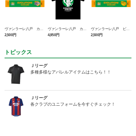
ヴァンラーレ八戸 カラ
ヴァンラーレ八戸 カラ
ヴァンラーレ八戸 ピカ
マネロ タオルマフラー
マネロ Tシャツ BLACK
チュウ タオルマフラー
2,500円
4,950円
2,500円
1
トピックス
Ｊリーグ
多種多様なアパレルアイテムはこちら！！
Ｊリーグ
各クラブのユニフォームを今すぐチェック！