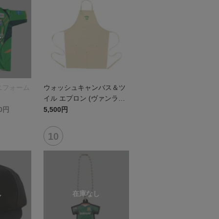
ニフォーム
ウォッシュキャンバス＆ツ
イル エプロン (ヴァンラー
レ八戸)
00円
5,500円