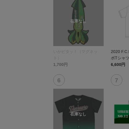
いかピタッ！（マグネッ
2020 F.C.
ト）
ボTシャ
戸FC
1,700円
6,600円