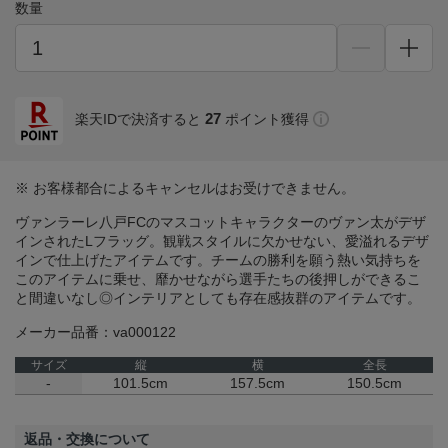
数量
27
楽天IDで決済すると
ポイント獲得
※ お客様都合によるキャンセルはお受けできません。
ヴァンラーレ八戸FCのマスコットキャラクターのヴァン太がデザ
インされたLフラッグ。観戦スタイルに欠かせない、愛溢れるデザ
インで仕上げたアイテムです。チームの勝利を願う熱い気持ちを
このアイテムに乗せ、靡かせながら選手たちの後押しができるこ
と間違いなし◎インテリアとしても存在感抜群のアイテムです。
メーカー品番：va000122
サイズ
縦
横
全長
-
101.5cm
157.5cm
150.5cm
返品・交換について