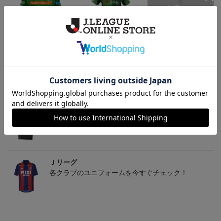
2022 オーセンティックユ
2021オーセンティックユ
ユニフォームキーホルダ
ニフォーム FP 1st
ニフォーム FP1st
ー
ム
19,250円～20,350円
16,500円～18,700円
990円
1
トピックス
Ｊリーグ
多種多様なアパレルアイテムはこちら！！
Ｊリーグ
各クラブのユニフォームを今すぐチェック！