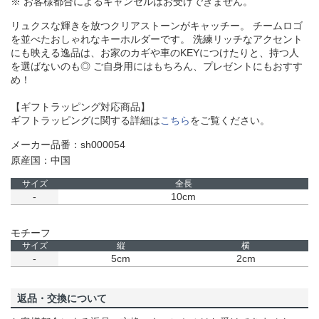
※ お客様都合によるキャンセルはお受けできません。
リュクスな輝きを放つクリアストーンがキャッチー。 チームロゴ
を並べたおしゃれなキーホルダーです。 洗練リッチなアクセント
にも映える逸品は、お家のカギや車のKEYにつけたりと、持つ人
を選ばないのも◎ ご自身用にはもちろん、プレゼントにもおすす
め！
【ギフトラッピング対応商品】
ギフトラッピングに関する詳細は
こちら
をご覧ください。
メーカー品番：sh000054
原産国：中国
サイズ
全長
-
10cm
モチーフ
サイズ
縦
横
-
5cm
2cm
返品・交換について