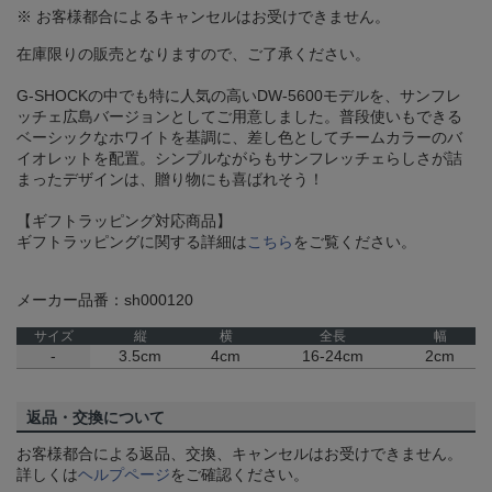
※ お客様都合によるキャンセルはお受けできません。
在庫限りの販売となりますので、ご了承ください。
G-SHOCKの中でも特に人気の高いDW-5600モデルを、サンフレ
ッチェ広島バージョンとしてご用意しました。普段使いもできる
ベーシックなホワイトを基調に、差し色としてチームカラーのバ
イオレットを配置。シンプルながらもサンフレッチェらしさが詰
まったデザインは、贈り物にも喜ばれそう！
【ギフトラッピング対応商品】
ギフトラッピングに関する詳細は
こちら
をご覧ください。
メーカー品番：sh000120
サイズ
縦
横
全長
幅
-
3.5cm
4cm
16-24cm
2cm
返品・交換について
お客様都合による返品、交換、キャンセルはお受けできません。
詳しくは
ヘルプページ
をご確認ください。