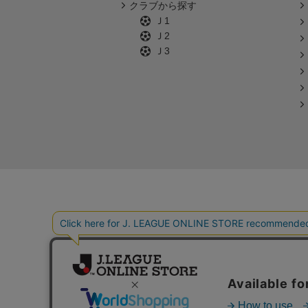
クラブから探す
Ｊ1
Ｊ2
Ｊ3