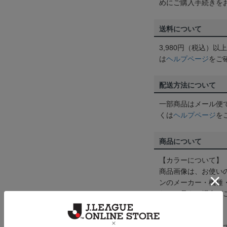
めにご購入手続きを
送料について
3,980円（税込）
は
ヘルプページ
をご
配送方法について
一部商品はメール便
くは
ヘルプページ
を
商品について
【カラーについて】
商品画像は、お使い
ンのメーカー・機種
なって見える場合が
【仕様について】