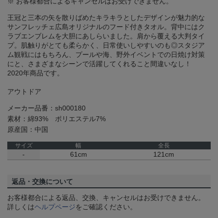
※ お客様都合によるキャンセルはお受けできません。
王冠と三本の矢を散りばめたキラキラとしたデザインが魅力的な
サンフレッチェ広島オリジナルのフード付きタオル。背中にはク
ラブエンブレムを大胆にあしらいました。肩から覆える大判タイ
プ。肌触りがとても柔らかく、日常使いしやすいのも◎スタジア
ム観戦にはもちろん、プールや海、野外イベントでの日焼け対策
にと、さまざまなシーンで活躍してくれること間違いなし！
2020年商品です。
アウトドア
メーカー品番：sh000180
素材：綿93% ポリエステル7%
原産国：中国
サイズ
幅
全長
-
61cm
121cm
返品・交換について
お客様都合による返品、交換、キャンセルはお受けできません。
詳しくは
ヘルプページ
をご確認ください。