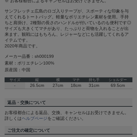
※ お客様都合によるキャンセルはお受けできません。
サンフレッチェ広島のロゴ入りテープが、スポーティな印象を与
えてくれるトートバッグ。軽量なポリエチレン素材を使用。手持
ちと肩掛け、2種類の長さのハンドルが付いているのも便利です◎
サイズも大きくてマチがあり、たっぷりと荷物を入れることが出
来ます。観戦にはもちろん、レジャーなどにも活躍してくれるア
イテムです。
2020年商品です。
メーカー品番：sh000199
素材：ポリエチレン100%
原産国：中国
サイズ
縦
横
マチ
持ち手
ショルダー
-
26.5cm
27cm
18cm
31cm
69.5cm
返品・交換について
お客様都合による返品、交換、キャンセルはお受けできません。
詳しくは
ヘルプページ
をご確認ください。
ご注文の確定について