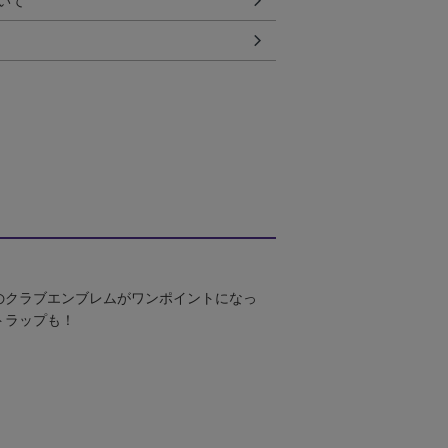
いて
のクラブエンブレムがワンポイントになっ
トラップも！