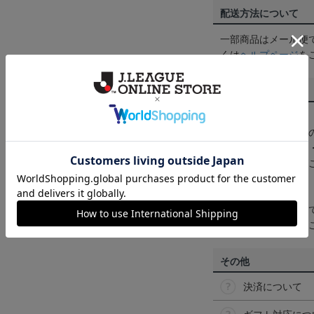
配送方法について
一部商品はメール便
くは
ヘルプページ
を
商品について
【カラーについて】
商品画像は、お使い
ンのメーカー・機種
なって見える場合が
【仕様について】
取り扱い商品によっ
予告なく変更になる
その他
決済について