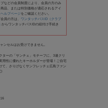
ラブなどの会員制度により、会員の方のみ
る商品、または特別価格が適応されるアイ
は
ヘルプページ
をご確認ください。
ブ会員の方は、
ワンタッチパスID（クラブ
録
からワンタッチパスIDの紐付け手続き
キャンセルはお受けできません。
クターの「サンチェ」モチーフに、3連クリ
実用性に優れたキーホルダーが登場！ご自宅
付けて、さりげなくサンフレッチェ広島ファン
◎
16