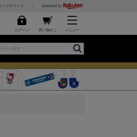
リーグチケット
powered by
ログイン
買い物かご
メニュー