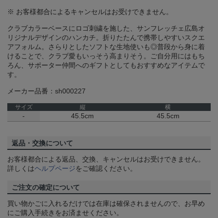
※ お客様都合によるキャンセルはお受けできません。
クラブカラーベースにロゴ刺繍を施した、サンフレッチェ広島オ
リジナルデザインのハンカチ。折りたたんで携帯しやすいスクエ
アフォルム。さらりとしたソフトな生地使いも◎普段から身に着
けることで、クラブ愛もいっそう高まりそう。ご自分用にはもち
ろん、サポーター仲間へのギフトとしてもおすすめなアイテムで
す。
メーカー品番：sh000227
サイズ
縦
横
-
45.5cm
45.5cm
返品・交換について
お客様都合による返品、交換、キャンセルはお受けできません。
詳しくは
ヘルプページ
をご確認ください。
ご注文の確定について
買い物かごに入れるだけでは在庫は確保されませんので、お早め
にご購入手続きをお済ませください。