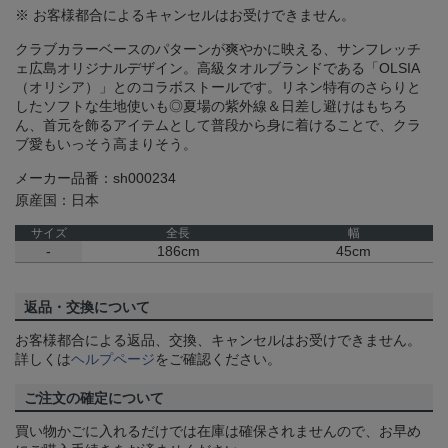
※ お客様都合によるキャンセルはお受けできません。
クラブカラーベースのパターンが爽やかに映える、サンフレッチ
ェ広島オリジナルデザイン。高級タオルブランドである「OLSIA
（オリシア）」とのコラボストールです。リネン特有のさらりと
したソフトな生地使いも◎夏場の紫外線＆日差し避けはもちろ
ん、首元を飾るアイテムとして普段から身に着けることで、クラ
ブ愛もいっそう高まりそう。
メーカー品番：sh000234
原産国：日本
サイズ
全長
幅
-
186cm
45cm
返品・交換について
お客様都合による返品、交換、キャンセルはお受けできません。
詳しくは
ヘルプページ
をご確認ください。
ご注文の確定について
買い物かごに入れるだけでは在庫は確保されませんので、お早め