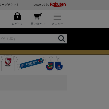
リーグチケット
powered by
ログイン
買い物かご
メニュー