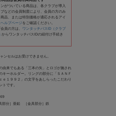
コンがついている商品は、各クラブが導入
ラブなどの会員制度により、会員の方のみ
る商品、または特別価格が適応されるアイ
は
ヘルプページ
をご確認ください。
ブ会員の方は、
ワンタッチパスID（クラブ
録
からワンタッチパスIDの紐付け手続き
キャンセルはお受けできません。
の由来でもある「三本の矢」とロゴが施され
のキーホルダー。リングの部分に「ＳＡＮＦ
ｃｅ１９９２」の文字をあしらったこだわり
ントです。
69
金具部分］亜鉛 ［金具部分］鉄