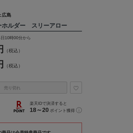
ェ広島
キーホルダー スリーアロー
4日10時00分から
円
（税込）
円
（税込）
売り切れ
楽天IDで決済すると
18～20
ポイント獲得
の商品は会員特典商品です