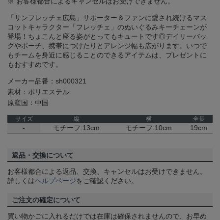
※ お客様都合によるキャンセルはお受けできません。
「サンフレッチェ広島」サポーター＆ファンに愛され続けるマス
コットキャラクター「フレッチェ」のぬいぐるみキーチェーンが
登場！ちょこんと座る姿がとってもキュートです◎デイリーバッ
グやポーチ、携帯につけたりとアレンジ幅も広がります。いつで
もチームを身近に感じることのできるアイテムは、プレゼントに
もおすすめです。
メーカー品番：sh000321
素材：ポリエステル
原産国：中国
サイズ
縦
横
全長
-
モチーフ:13cm
モチーフ:10cm
19cm
返品・交換について
お客様都合による返品、交換、キャンセルはお受けできません。
詳しくは
ヘルプページ
をご確認ください。
ご注文の確定について
買い物かごに入れるだけでは在庫は確保されませんので、お早め