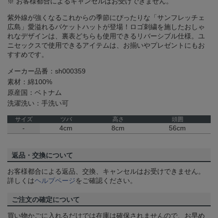
※ お客様都合によるキャンセルはお受けできません。
紫外線が強くなるこれからの季節にぴったりな「サンフレッチェ
広島」愛溢れるバケットハットが登場！ロゴ刺繍を施したおしゃ
れなデザインは、裏表どちらも使用できるリバーシブル仕様。ユ
ニセックスで使用できるアイテムは、お揃いやプレゼントにもお
すすめです。
メーカー品番：sh000359
素材：綿100%
原産国：ベトナム
洗濯洗い：手洗い可
サイズ
ツバ
高さ
頭囲
-
4cm
8cm
56cm
返品・交換について
お客様都合による返品、交換、キャンセルはお受けできません。
詳しくは
ヘルプページ
をご確認ください。
ご注文の確定について
買い物かごに入れるだけでは在庫は確保されませんので、お早め