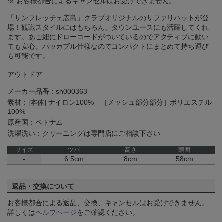
※ お客様都合によるキャンセルはお受けできません。
「サンフレッチェ広島」クラブオリジナルのサファリハットが登
場！観戦スタイルにはもちろん、タウンユースにも活躍してくれ
ます。あご紐にドローコードがついているのでアクティブに動い
ても安心。パッカブル仕様なのでコンパクトにまとめて持ち運び
も可能です。
アウトドア
メーカー品番：sh000363
素材：[本体] ナイロン100% ［メッシュ部分部分］ポリエステル
100%
原産国：ベトナム
洗濯洗い：クリーニングは専門店にご相談下さい
サイズ
ツバ
高さ
頭囲
-
6.5cm
8cm
58cm
返品・交換について
お客様都合による返品、交換、キャンセルはお受けできません。
詳しくは
ヘルプページ
をご確認ください。