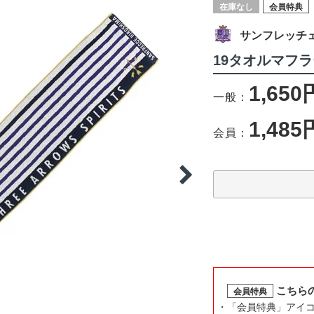
在庫なし
会員特典
サンフレッチ
19タオルマフ
1,650
一般：
1,485
会員：
こちら
会員特典
「会員特典」アイ