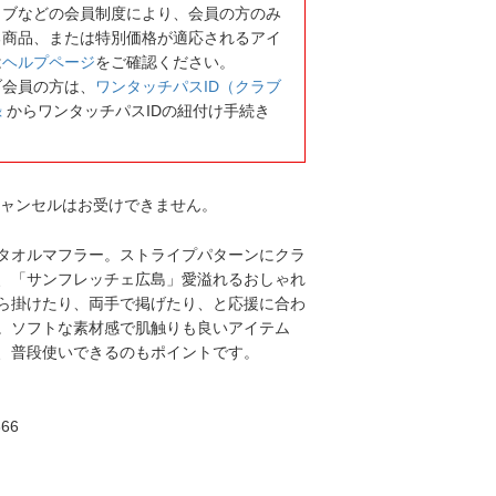
ラブなどの会員制度により、会員の方のみ
る商品、または特別価格が適応されるアイ
は
ヘルプページ
をご確認ください。
ブ会員の方は、
ワンタッチパスID（クラブ
録
からワンタッチパスIDの紐付け手続き
キャンセルはお受けできません。
タオルマフラー。ストライプパターンにクラ
、「サンフレッチェ広島」愛溢れるおしゃれ
ら掛けたり、両手で掲げたり、と応援に合わ
。ソフトな素材感で肌触りも良いアイテム
、普段使いできるのもポイントです。
66