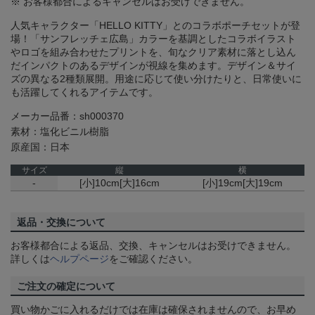
※ お客様都合によるキャンセルはお受けできません。
人気キャラクター「HELLO KITTY」とのコラボポーチセットが登
場！「サンフレッチェ広島」カラーを基調としたコラボイラスト
やロゴを組み合わせたプリントを、旬なクリア素材に落とし込ん
だインパクトのあるデザインが視線を集めます。デザイン＆サイ
ズの異なる2種類展開。用途に応じて使い分けたりと、日常使いに
も活躍してくれるアイテムです。
メーカー品番：sh000370
素材：塩化ビニル樹脂
原産国：日本
サイズ
縦
横
-
[小]10cm[大]16cm
[小]19cm[大]19cm
返品・交換について
お客様都合による返品、交換、キャンセルはお受けできません。
詳しくは
ヘルプページ
をご確認ください。
ご注文の確定について
買い物かごに入れるだけでは在庫は確保されませんので、お早め