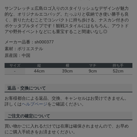
サンフレッチェ広島ロゴ入りのスタイリッシュなデザインが魅力
的な、オリジナルエコバッグ。たっぷりと収納でき使い勝手も良
く、折りたたむことでコンパクトに持ち歩ける、ナスカン付きの
ポケッタブルタイプです！観戦スタイルにはもちろん、アウトド
アや野外イベントなどにも重宝すること間違いなし◎
メーカー品番：sh000377
素材：ポリエステル
原産国：中国
サイズ
縦
横
マチ
持ち手
-
44cm
39cm
9cm
52cm
返品・交換について
お客様都合による返品、交換、キャンセルはお受けできません。
詳しくは
ヘルプページ
をご確認ください。
ご注文の確定について
買い物かごに入れるだけでは在庫は確保されませんので、お早め
にご購入手続きをお済ませください。