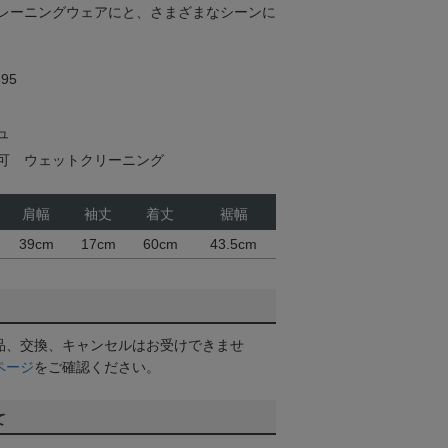
レーニングウェアにと、さまざまなシーンに
95
ュ
可 ウェットクリーニング
肩幅
袖丈
着丈
裾幅
39cm
17cm
60cm
43.5cm
品、交換、キャンセルはお受けできませ
ページ
をご確認ください。
て