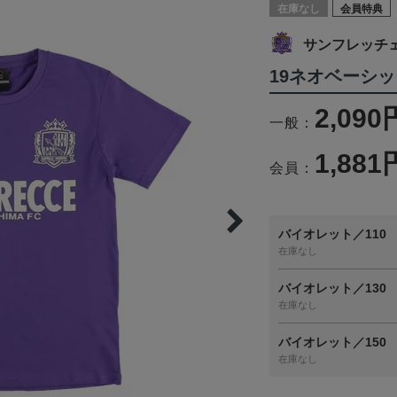
在庫なし
会員特典
サンフレッチ
19ネオベーシッ
2,090
一般：
1,881
会員：
バイオレット／110
在庫なし
バイオレット／130
在庫なし
バイオレット／150
在庫なし