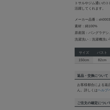
トサルやジム通いのト
活躍してくれます。
メーカー品番：sh0003
素材：綿100%
原産国：バングラデシ
洗濯洗い：洗濯機洗い
サイズ
バスト
150cm
82cm
返品・交換について
お客様都合による返
ん。詳しくは
ヘルプ
ご注文の確定につい