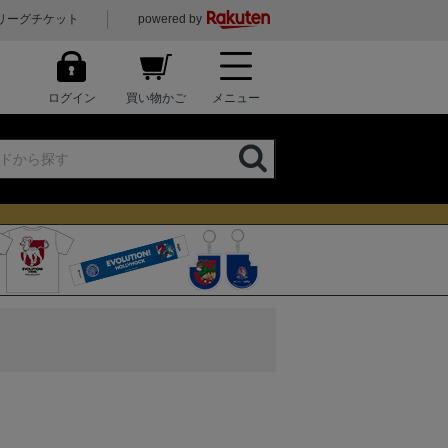
リーグチケット
powered by
ログイン
買い物かご
メニュー