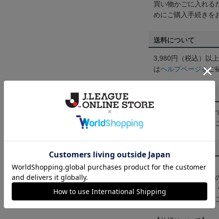
買い物かごに入れる
めにご購入手続きを
送料について
3,980円（税込）
は
ヘルプページ
をご
配送方法について
一部商品はメール便
くは
ヘルプページ
を
商品について
【カラーについて】
商品画像は、お使い
ンのメーカー・機種
なって見える場合が