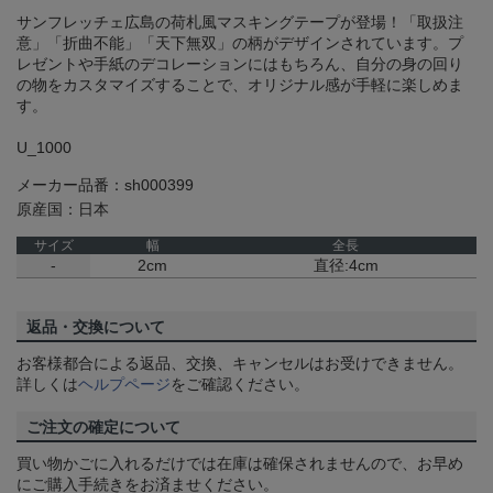
サンフレッチェ広島の荷札風マスキングテープが登場！「取扱注
意」「折曲不能」「天下無双」の柄がデザインされています。プ
レゼントや手紙のデコレーションにはもちろん、自分の身の回り
の物をカスタマイズすることで、オリジナル感が手軽に楽しめま
す。
U_1000
メーカー品番：sh000399
原産国：日本
サイズ
幅
全長
-
2cm
直径:4cm
返品・交換について
お客様都合による返品、交換、キャンセルはお受けできません。
詳しくは
ヘルプページ
をご確認ください。
ご注文の確定について
買い物かごに入れるだけでは在庫は確保されませんので、お早め
にご購入手続きをお済ませください。