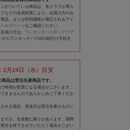
コンがついている商品は、各クラブが導入
ラブなどの会員制度により、会員の方のみ
る商品、または特別価格が適応されるアイ
は
ヘルプページ
をご確認ください。
ブ会員の方は、
ワンタッチパスID（クラブ
録
からワンタッチパスIDの紐付け手続き
：2月24日（水）目安
の商品は受注生産商品です。
届け時期が変更になる場合がございます。
ができませんのであらかじめご了承くださ
入される場合、発送日は受注生産のものに
りますが、生産数に限りがあります。期間
に受付を終了させていただく場合がござい