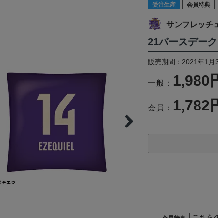
受注生産
会員特典
サンフレッチ
21バースデー
販売期間：2021年1月3
1,980
一般：
1,782
会員：
こちら
会員特典