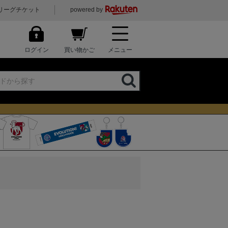
リーグチケット
powered by
ログイン
買い物かご
メニュー