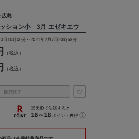
ェ広島
クッション小 3月 エゼキエウ
0日10時00分～2021年2月7日23時59分
円
（税込）
円
（税込）
販売終了
楽天IDで決済すると
16～18
ポイント獲得
の商品は会員特典商品です