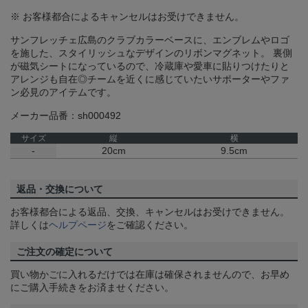
※ お客様都合によるキャンセルはお受けできません。
サンフレッチェ広島のクラブカラーベースに、エンブレムやロゴ
を施した、スタイリッシュなデザインのリボンマグネット。 裏側
が磁気シートになっているので、冷蔵庫や愛車に貼りつけたりと
アレンジも自在◎チームを近くに感じていたいサポーターやファ
ン必見のアイテムです。
メーカー品番：sh000492
サイズ
縦
横
-
20cm
9.5cm
返品・交換について
お客様都合による返品、交換、キャンセルはお受けできません。
詳しくは
ヘルプページ
をご確認ください。
ご注文の確定について
買い物かごに入れるだけでは在庫は確保されませんので、お早め
にご購入手続きをお済ませください。